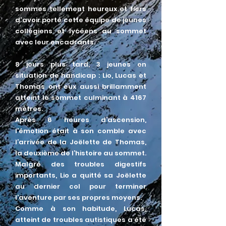
sommes tellement heureux et fiers
d'avoir porté cette équipe de jeunes
collégiens et lycéens au sommet
avec leur encadrants.
8 jours plus tard, 3 jeunes en
situation de handicap : Lio, Lucas et
Thomas ont eux aussi brillamment
atteint le sommet culminant à 4167
mètres.
Après 6 heures d’ascension,
l’émotion était à son comble avec
l’arrivée de la Joëlette de Thomas,
la deuxième de l’histoire au sommet.
Malgré des troubles digestifs
importants, Lio a quitté sa Joëlette
au dernier col pour terminer
l’aventure par ses propres moyens.
Comme à son habitude, Lucas,
atteint de troubles autistiques a été