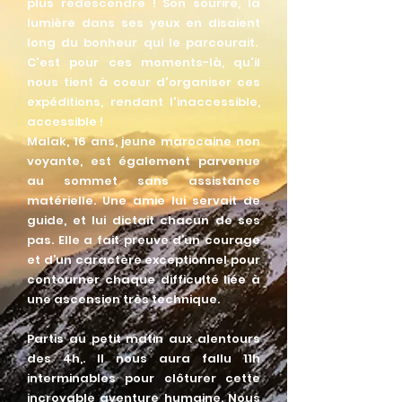
plus redescendre ! Son sourire, la
lumière dans ses yeux en disaient
long du bonheur qui le parcourait.
C'est pour ces moments-là, qu'il
nous tient à coeur d'organiser ces
expéditions, rendant l'inaccessible,
accessible !
Malak, 16 ans, jeune marocaine non
voyante, est également parvenue
au sommet sans assistance
matérielle. Une amie lui servait de
guide, et lui dictait chacun de ses
pas. Elle a fait preuve d’un courage
et d’un caractère exceptionnel pour
contourner chaque difficulté liée à
une ascension très technique.
Partis au petit matin aux alentours
des 4h,. Il nous aura fallu 11h
interminables pour clôturer cette
incroyable aventure humaine. Nous