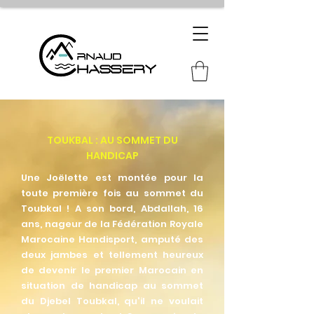
TOUKBAL : AU SOMMET DU
HANDICAP
Une Joëlette est montée pour la
toute première fois au sommet du
Toubkal ! A son bord, Abdallah, 16
ans, nageur de la Fédération Royale
Marocaine Handisport, amputé des
deux jambes et tellement heureux
de devenir le premier Marocain en
situation de handicap au sommet
du Djebel Toubkal, qu'il ne voulait